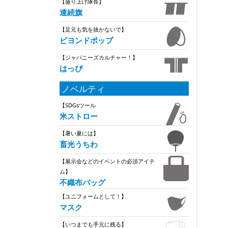
【盛り上げ隊長】
連続旗
【足元も気を抜かないで】
ビヨンドポップ
【ジャパニーズカルチャー！】
はっぴ
ノベルティ
【SDGsツール
米ストロー
【暑い夏には】
畜光うちわ
【展示会などのイベントの必須アイテ
ム】
不織布バッグ
【ユニフォームとして！】
マスク
【いつまでも手元に残る】