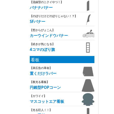
【流線型のニクイやつ！】
バナナバナー
【のぼりだけどのぼりじゃない！？】
SFバナー
【窓からぴょこん】
カーウインドウバナー
【続きが気になる】
4コマのぼり旗
看板
【床広告の革命】
置くだけラバー
【夜光る看板】
円錐型POPコーン
【カワイイ】
マスコットエア看板
【光る巨人！！】