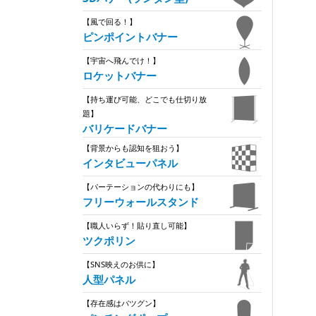
【風で回る！】
ピンポイントバナー
【宇宙へ飛んでけ！】
ロケットバナー
【持ち運び可能、どこでも仕切り放
題】
バリケードバナー
【背景からも認知を狙おう】
インタビューパネル
【パーテーションの代わりにも】
フリーウォールスタンド
【職人いらず！貼り直し可能】
ツクポリン
【SNS映えのお供に】
人型パネル
【存在感はバツグン】