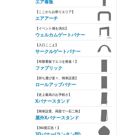
エア看板
【ここからお祭りエリア】
エアアーチ
【イベント感を演出】
ウェルカムゲートバナー
【入口ここよ】
サークルゲートバナー
【布製看板でエコを推進！】
ファブリック
【持ち運び楽々、簡単設置】
ロールアップバナー
【史上最高のお手軽さ】
Xバナースタンド
【簡単設置、両面で一石二鳥】
屋外Xバナースタンド
【360度広告！】
3Dバナー(ランタン型)