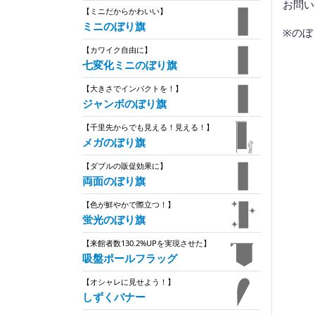
お問い
【ミニだからかわいい】
ミニのぼり旗
※のぼ
【カワイク自由に】
七変化ミニのぼり旗
【大きさでインパクトを！】
ジャンボのぼり旗
【千里先からでも見える！見える！】
メガのぼり旗
【ダブルの販促効果に】
両面のぼり旗
【色が鮮やかで際立つ！】
蛍光のぼり旗
【来館者数130.2%UPを実現させた】
吸盤ポールフラッグ
【オシャレに見せよう！】
しずくバナー