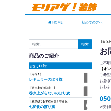
HOME
初めての方へ
検索:
【販促
お
商品のご紹介
ご不明
のぼり旗
【オン
ご希望
【定番！】
レギュラーのぼり旗
お急ぎ
おおよ
【巻き上がり防止！】
巻き上がらないのぼり旗
050
【変形型でお客様を引き寄せる】
※受付時
七変化のぼり旗