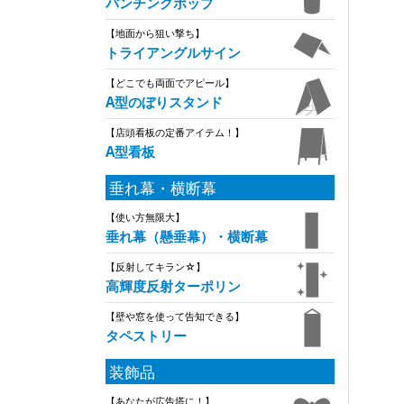
パンチングポップ
【地面から狙い撃ち】
トライアングルサイン
【どこでも両面でアピール】
A型のぼりスタンド
【店頭看板の定番アイテム！】
A型看板
垂れ幕・横断幕
【使い方無限大】
垂れ幕（懸垂幕）・横断幕
【反射してキラン☆】
高輝度反射ターポリン
【壁や窓を使って告知できる】
タペストリー
装飾品
【あなたが広告塔に！】