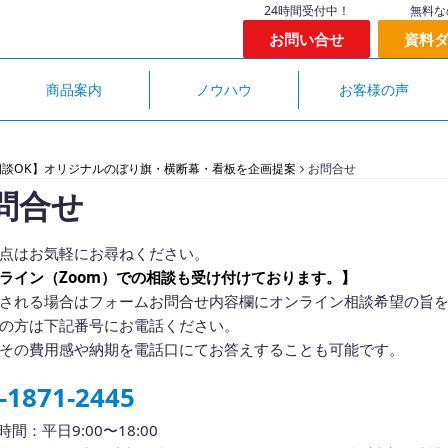
24時間受付中！
無料な
お問い合せ
資料
商品案内
ノウハウ
お客様の声
相談OK】オリジナルのぼり旗・横断幕・看板を企画提案
お問合せ
問合せ
点はお気軽にお尋ねください。
ライン（Zoom）での相談も受け付けております。】
される場合はフォームお問合せ内容欄にオンライン相談希望の旨
の方は下記番号にお電話ください。
その費用感や納期を電話口にてお答えすることも可能です。
-1871-2445
間：平日9:00〜18:00