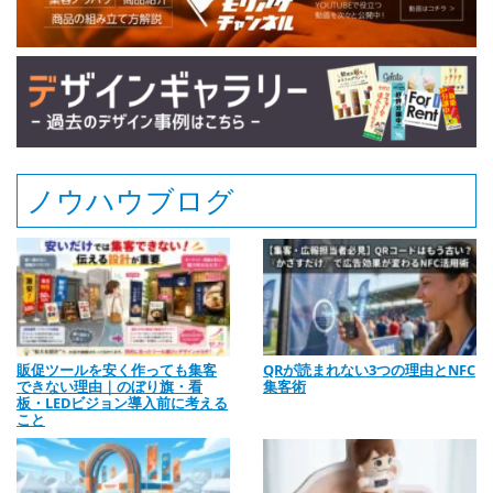
ノウハウブログ
販促ツールを安く作っても集客
QRが読まれない3つの理由とNFC
できない理由｜のぼり旗・看
集客術
板・LEDビジョン導入前に考える
こと