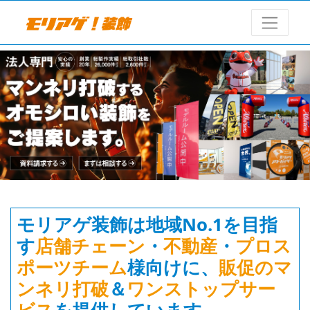
モリアゲ装飾は地域No.1を目指
す
店舗チェーン
・
不動産
・
プロス
ポーツチーム
様向けに、
販促のマ
ンネリ打破
＆
ワンストップサー