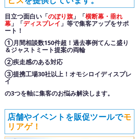
ビス
を提供しています。
目立つ面白い「
のぼり旗
」「
横断幕・垂れ
幕
」「
ディスプレイ
」等で集客アップをサポ
ート！
①月間相談数150件超！過去事例てんこ盛り
＆ジャストミート提案の両輪
②疾走感のある対応
③提携工場30社以上！オモシロイディスプレ
イ
の3つを軸に集客のお悩み解決します。
店舗やイベントを販促ツールで
モ
リアゲ！