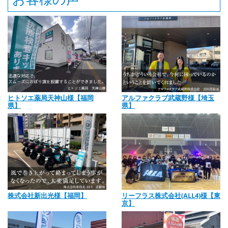
ヒトソエ薬局天神山様【福岡
アルファクラブ武蔵野様【埼玉
県】
県】
株式会社新出光様【福岡】
リーフラス株式会社(ALL4)様【東
京】