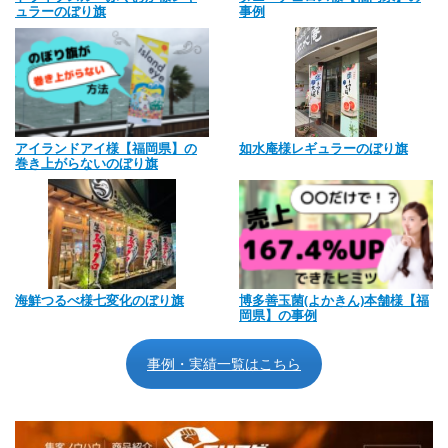
ュラーのぼり旗
事例
アイランドアイ様【福岡県】の
如水庵様レギュラーのぼり旗
巻き上がらないのぼり旗
海鮮つるべ様七変化のぼり旗
博多善玉菌(よかきん)本舗様【福
岡県】の事例
事例・実績一覧はこちら