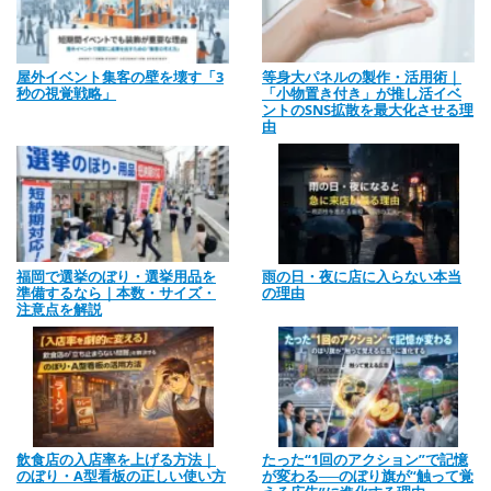
屋外イベント集客の壁を壊す「3
等身大パネルの製作・活用術｜
秒の視覚戦略」
「小物置き付き」が推し活イベ
ントのSNS拡散を最大化させる理
由
福岡で選挙のぼり・選挙用品を
雨の日・夜に店に入らない本当
準備するなら｜本数・サイズ・
の理由
注意点を解説
飲食店の入店率を上げる方法｜
たった“1回のアクション”で記憶
のぼり・A型看板の正しい使い方
が変わる──のぼり旗が“触って覚