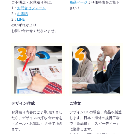
ご不明点・お見積り等は、
商品ページ
より価格表をご覧下
1：
お問合せフォーム
さい！
2：
お電話
3：
LINE
のいずれかより
お問い合わせくださいませ。
デザイン作成
ご注文
お見積り内容にご了承頂け まし
デザインOK の場合、商品を製造
たら、デザインの打ち 合わせを
します。日本・海外の提携工場
（メール・お電話） させて頂き
で「高品質」「スピーディー」
ます。
に製作します。