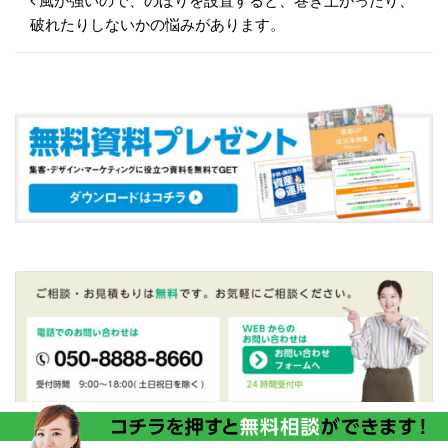
投稿ナビゲーション
風が強いので、のぼりを設置すると、巻き上がったり、
破れたりしないかの悩みがあります。