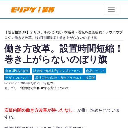
【販促相談OK】オリジナルのぼり旗・横断幕・看板を企画提案
ノウハウブ
ログ
働き方改革。設置時間短縮！巻き上がらないのぼり旗
働き方改革。設置時間短縮！
巻き上がらないのぼり旗
集客UP成功事例
販促物で集客UPする方法について
商品について
デザインについて
屋外広告の法律・条例アラカルト～福岡版
Posted on
2018年2月12日
by
山本
カテゴリー:
販促物で集客UPする方法について
安倍内閣の働き方改革が待ったなし
！が推し進められていま
すね。