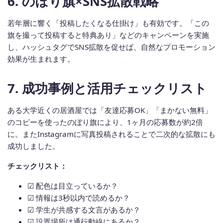
6. のぼり旗×SNS拡散戦略
若年層に響く「投稿したくなる仕掛け」も有効です。「この
旗を撮って投稿すると特典あり」などのキャンペーンを実施
し、ハッシュタグでSNS拡散を促せば、自然なプロモーション
効果が生まれます。
7. 成功事例と活用チェックリスト
ある大学近くの居酒屋では「友達応募OK」「まかない無料」
のコピーを使ったのぼり旗により、1ヶ月の応募数が約2倍
に。またInstagramに写真投稿されることで二次的な拡散にも
成功しました。
チェックリスト：
☑ 配色は目立っているか？
☑ 情報は3秒以内で読めるか？
☑ 学生が共感する文言があるか？
☑ 設置場所は通行動線にあるか？