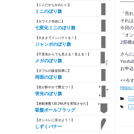
———
【ミニだからかわいい】
ミニのぼり旗
「売れ
それは
【カワイク自由に】
今回の
七変化ミニのぼり旗
「オン
【大きさでインパクトを！】
2部構
ジャンボのぼり旗
さらに
【千里先からでも見える！見える！】
メガのぼり旗
You
お申込
【ダブルの販促効果に】
両面のぼり旗
<<今
https:
【色が鮮やかで際立つ！】
蛍光のぼり旗
:
お
【来館者数130.2%UPを実現させた】
:
ウ
吸盤ポールフラッグ
【オシャレに見せよう！】
しずくバナー