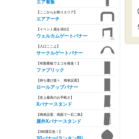
エア看板
【ここからお祭りエリア】
エアアーチ
【イベント感を演出】
ウェルカムゲートバナー
【入口ここよ】
サークルゲートバナー
【布製看板でエコを推進！】
ファブリック
【持ち運び楽々、簡単設置】
ロールアップバナー
【史上最高のお手軽さ】
Xバナースタンド
【簡単設置、両面で一石二鳥】
屋外Xバナースタンド
【360度広告！】
3Dバナー(ランタン型)