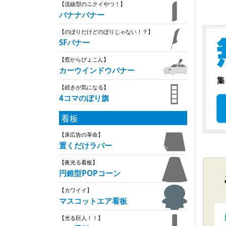
【流線型のニクイやつ！】
バナナバナー
【のぼりだけどのぼりじゃない！？】
SFバナー
【窓からぴょこん】
カーウインドウバナー
【続きが気になる】
4コマのぼり旗
看板
【床広告の革命】
置くだけラバー
【夜光る看板】
円錐型POPコーン
【カワイイ】
マスコットエア看板
【光る巨人！！】