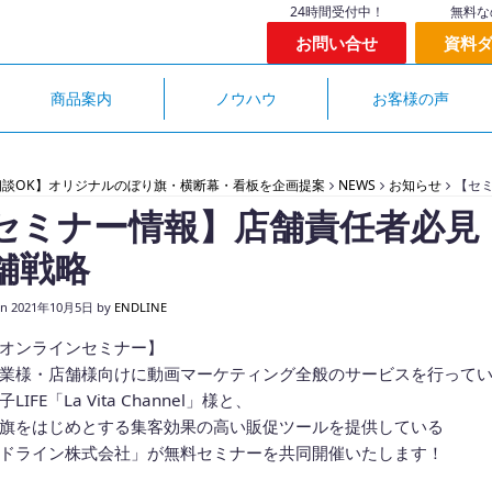
24時間受付中！
無料な
お問い合せ
資料
商品案内
ノウハウ
お客様の声
相談OK】オリジナルのぼり旗・横断幕・看板を企画提案
NEWS
お知らせ
【セ
セミナー情報】店舗責任者必見
舗戦略
on
2021年10月5日
by
ENDLINE
オンラインセミナー】
業様・店舗様向けに動画マーケティング全般のサービスを行って
LIFE「La Vita Channel」様と、
旗をはじめとする集客効果の高い販促ツールを提供している
ドライン株式会社」が無料セミナーを共同開催いたします！