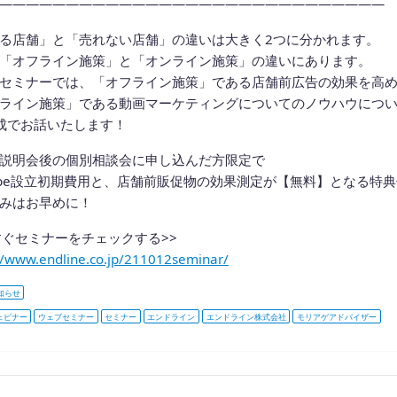
—————————————————————————————
る店舗」と「売れない店舗」の違いは大きく2つに分かれます。
「オフライン施策」と「オンライン施策」の違いにあります。
セミナーでは、「オフライン施策」である店舗前広告の効果を高
ライン施策」である動画マーケティングについてのノウハウにつ
成でお話いたします！
説明会後の個別相談会に申し込んだ方限定で
tube設立初期費用と、店舗前販促物の効果測定が【無料】となる特
みはお早めに！
すぐセミナーをチェックする>>
//www.endline.co.jp/211012seminar/
知らせ
ェビナー
ウェブセミナー
セミナー
エンドライン
エンドライン株式会社
モリアゲアドバイザー