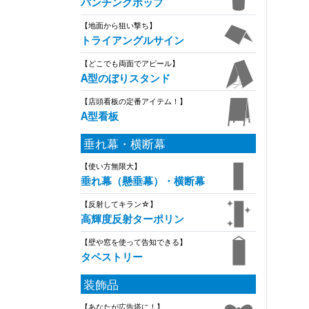
パンチングポップ
【地面から狙い撃ち】
トライアングルサイン
【どこでも両面でアピール】
A型のぼりスタンド
【店頭看板の定番アイテム！】
A型看板
垂れ幕・横断幕
【使い方無限大】
垂れ幕（懸垂幕）・横断幕
【反射してキラン☆】
高輝度反射ターポリン
【壁や窓を使って告知できる】
タペストリー
装飾品
【あなたが広告塔に！】