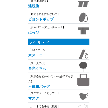
【盛り上げ隊長】
連続旗
【足元も気を抜かないで】
ビヨンドポップ
【ジャパニーズカルチャー！】
はっぴ
ノベルティ
【SDGsツール
米ストロー
【暑い夏には】
畜光うちわ
【展示会などのイベントの必須アイテ
ム】
不織布バッグ
【ユニフォームとして！】
マスク
【いつまでも手元に残る】