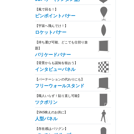
【風で回る！】
ピンポイントバナー
【宇宙へ飛んでけ！】
ロケットバナー
【持ち運び可能、どこでも仕切り放
題】
バリケードバナー
【背景からも認知を狙おう】
インタビューパネル
【パーテーションの代わりにも】
フリーウォールスタンド
【職人いらず！貼り直し可能】
ツクポリン
【SNS映えのお供に】
人型パネル
【存在感はバツグン】