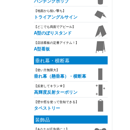
パンチングポップ
【地面から狙い撃ち】
トライアングルサイン
【どこでも両面でアピール】
A型のぼりスタンド
【店頭看板の定番アイテム！】
A型看板
垂れ幕・横断幕
【使い方無限大】
垂れ幕（懸垂幕）・横断幕
【反射してキラン☆】
高輝度反射ターポリン
【壁や窓を使って告知できる】
タペストリー
装飾品
【あなたが広告塔に！】