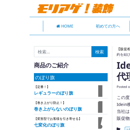
HOME
初めての方へ
検索:
【販促
約を結
I
商品のご紹介
代
のぼり旗
Posted 
【定番！】
レギュラーのぼり旗
この度
【巻き上がり防止！】
Ide
巻き上がらないのぼり旗
当社は
販促物
【変形型でお客様を引き寄せる】
七変化のぼり旗
:
お