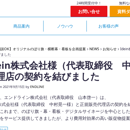
24時間受付中！
無料な
お問い合せ
資料
商品案内
ノウハウ
お客様の声
相談OK】オリジナルのぼり旗・横断幕・看板を企画提案
NEWS
お知らせ
Ide
びました
dein株式会社様（代表取締役
理店の契約を結びました
on
2021年9月15日
by
ENDLINE
、エンドライン株式会社（代表取締役 山本啓一）は、
in株式会社様（代表取締役 中村晃一様）と正規販売代理店の契約を
これまで、のぼり旗・幕・看板・デジタルサイネージを中心とし
をサービス提供してきましたが、より費用対効果の高い販促物提
知らせ