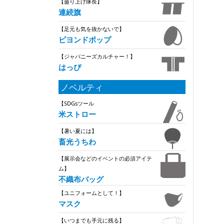
【盛り上げ隊長】
連続旗
【足元も気を抜かないで】
ビヨンドポップ
【ジャパニーズカルチャー！】
はっぴ
ノベルティ
【SDGsツール
米ストロー
【暑い夏には】
畜光うちわ
【展示会などのイベントの必須アイテ
ム】
不織布バッグ
【ユニフォームとして！】
マスク
【いつまでも手元に残る】