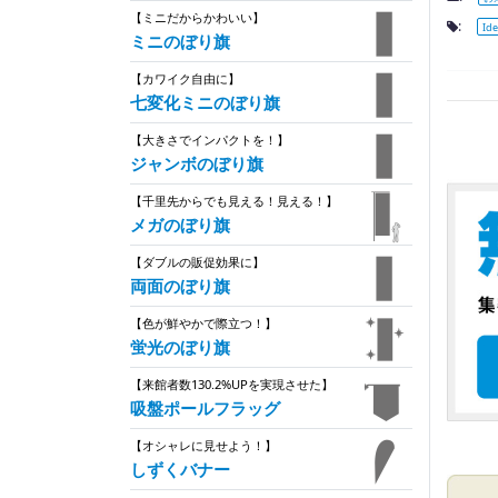
【ミニだからかわいい】
:
Id
ミニのぼり旗
【カワイク自由に】
七変化ミニのぼり旗
【大きさでインパクトを！】
ジャンボのぼり旗
【千里先からでも見える！見える！】
メガのぼり旗
【ダブルの販促効果に】
両面のぼり旗
【色が鮮やかで際立つ！】
蛍光のぼり旗
【来館者数130.2%UPを実現させた】
吸盤ポールフラッグ
【オシャレに見せよう！】
しずくバナー