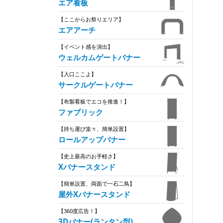
エア看板
【ここからお祭りエリア】
エアアーチ
【イベント感を演出】
ウェルカムゲートバナー
【入口ここよ】
サークルゲートバナー
【布製看板でエコを推進！】
ファブリック
【持ち運び楽々、簡単設置】
ロールアップバナー
【史上最高のお手軽さ】
Xバナースタンド
【簡単設置、両面で一石二鳥】
屋外Xバナースタンド
【360度広告！】
3Dバナー(ランタン型)