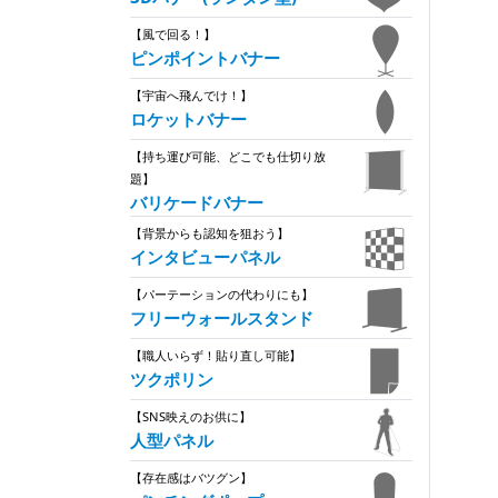
【風で回る！】
ピンポイントバナー
【宇宙へ飛んでけ！】
ロケットバナー
【持ち運び可能、どこでも仕切り放
題】
バリケードバナー
【背景からも認知を狙おう】
インタビューパネル
【パーテーションの代わりにも】
フリーウォールスタンド
【職人いらず！貼り直し可能】
ツクポリン
【SNS映えのお供に】
人型パネル
【存在感はバツグン】