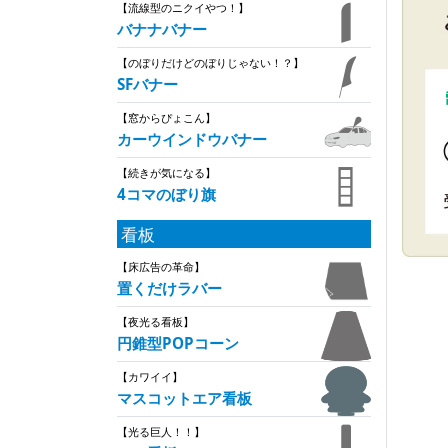
【流線型のニクイやつ！】
バナナバナー
【のぼりだけどのぼりじゃない！？】
SFバナー
【窓からぴょこん】
カーウインドウバナー
【続きが気になる】
4コマのぼり旗
看板
【床広告の革命】
置くだけラバー
【夜光る看板】
円錐型POPコーン
【カワイイ】
マスコットエア看板
【光る巨人！！】