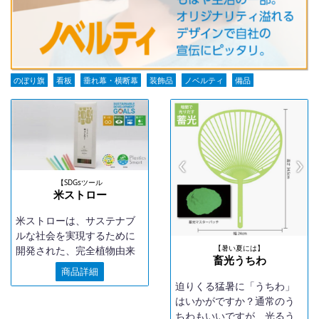
のぼり旗
看板
垂れ幕・横断幕
装飾品
ノベルティ
備品
【SDGsツール
米ストロー
米ストローは、サステナブ
ルな社会を実現するために
【暑い夏には】
開発された、完全植物由来
畜光うちわ
の米で出来たストローで
商品詳細
す。
迫りくる猛暑に「うちわ」
はいかがですか？通常のう
ちわもいいですが、光るう