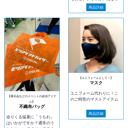
ちわはいかがでしょうか？
商品詳細
イベントやプロスポーツチ
ームの試合に一体感が出ま
す。
【ユニフォームとして！】
マスク
ユニフォーム代わりに！こ
【展示会などのイベントの必須アイテ
のご時世のマストアイテム
ム】
不織布バッグ
商品詳細
迫りくる猛暑に「うちわ」
はいかがですか？通常のう