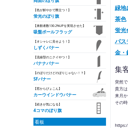
両面のぼり旗
緑地
【色が鮮やかで際立つ！】
蛍光のぼり旗
茶色
【来館者数130.2%UPを実現させた】
蛍光
吸盤ポールフラッグ
パス
【オシャレに見せよう！】
しずくバナー
金・
【流線型のニクイやつ！】
バナナバナー
集
【のぼりだけどのぼりじゃない！？】
SFバナー
突然で
貴方は
【窓からぴょこん】
カーウインドウバナー
来月か
その時
【続きが気になる】
4コマのぼり旗
看板
https: