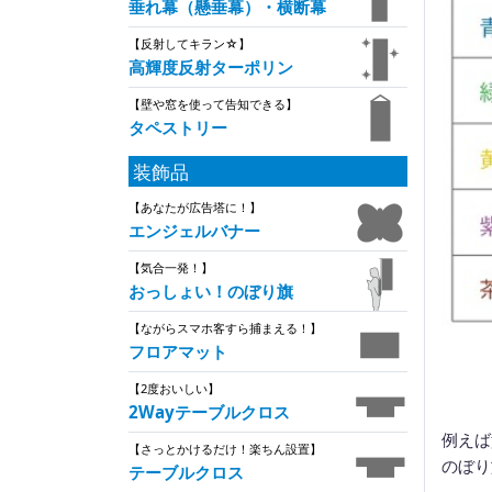
垂れ幕（懸垂幕）・横断幕
【反射してキラン☆】
高輝度反射ターポリン
【壁や窓を使って告知できる】
タペストリー
装飾品
【あなたが広告塔に！】
エンジェルバナー
【気合一発！】
おっしょい！のぼり旗
【ながらスマホ客すら捕まえる！】
フロアマット
【2度おいしい】
2Wayテーブルクロス
例えば
【さっとかけるだけ！楽ちん設置】
のぼり
テーブルクロス