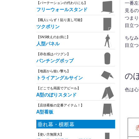
一番左
【パーテーションの代わりにも】
フリーウォールスタンド
見るの
つまり
【職人いらず！貼り直し可能】
目立つ
ツクポリン
ちなみ
【SNS映えのお供に】
人型パネル
目立つ
【存在感はバツグン】
パンチングポップ
【地面から狙い撃ち】
の
トライアングルサイン
【どこでも両面でアピール】
色は心
A型のぼりスタンド
【店頭看板の定番アイテム！】
A型看板
垂れ幕・横断幕
【使い方無限大】