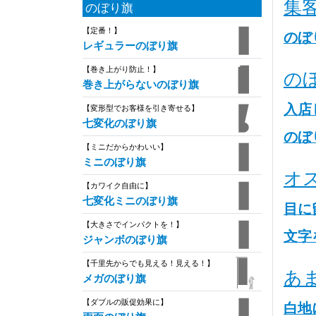
集
のぼり旗
【定番！】
のぼ
レギュラーのぼり旗
【巻き上がり防止！】
の
巻き上がらないのぼり旗
入店
【変形型でお客様を引き寄せる】
七変化のぼり旗
のぼ
【ミニだからかわいい】
ミニのぼり旗
オ
【カワイク自由に】
七変化ミニのぼり旗
目に
【大きさでインパクトを！】
文字
ジャンボのぼり旗
【千里先からでも見える！見える！】
あ
メガのぼり旗
【ダブルの販促効果に】
白地