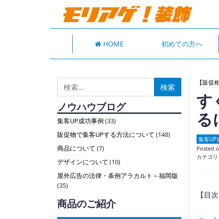
HOME
初めての方へ
検索:
【販促
す
ノウハウブログ
る
集客UP成功事例
(33)
販促物で集客UPする方法について
(148)
集客UP
商品について
(7)
Posted 
カテゴリ
デザインについて
(10)
屋外広告の法律・条例アラカルト～福岡版
(35)
【目次
商品のご紹介