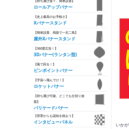
【持ち運び楽々、簡単設置】
ロールアップバナー
【史上最高のお手軽さ】
Xバナースタンド
【簡単設置、両面で一石二鳥】
屋外Xバナースタンド
【360度広告！】
3Dバナー(ランタン型)
【風で回る！】
ピンポイントバナー
【宇宙へ飛んでけ！】
ロケットバナー
【持ち運び可能、どこでも仕切り放
題】
バリケードバナー
【背景からも認知を狙おう】
インタビューパネル
いかが