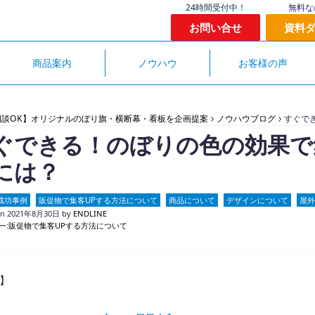
24時間受付中！
無料な
お問い合せ
資料
商品案内
ノウハウ
お客様の声
相談OK】オリジナルのぼり旗・横断幕・看板を企画提案
ノウハウブログ
すぐで
ぐできる！のぼりの色の効果で
には？
成功事例
販促物で集客UPする方法について
商品について
デザインについて
屋外
on
2021年8月30日
by
ENDLINE
ー:
販促物で集客UPする方法について
】