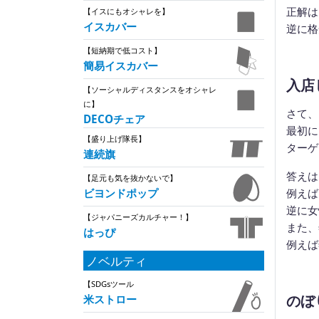
正解は
【イスにもオシャレを】
イスカバー
逆に格
【短納期で低コスト】
簡易イスカバー
入店
【ソーシャルディスタンスをオシャレ
に】
さて、
DECOチェア
最初に
【盛り上げ隊長】
ターゲ
連続旗
答えは
【足元も気を抜かないで】
例えば
ビヨンドポップ
逆に女
【ジャパニーズカルチャー！】
また、
はっぴ
例えば
ノベルティ
【SDGsツール
のぼ
米ストロー