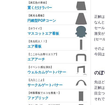
【床広告の革命】
置くだけラバー
【夜光る看板】
正解は
円錐型POPコーン
なんと
セール
【カワイイ】
激安が
マスコットエア看板
(セー
【光る巨人！！】
エア看板
そのよ
今回は
【ここからお祭りエリア】
エアアーチ
【イベント感を演出】
のぼ
ウェルカムゲートバナー
【入口ここよ】
先ほど
サークルゲートバナー
正解は
目立つ
【布製看板でエコを推進！】
ファブリック
それで