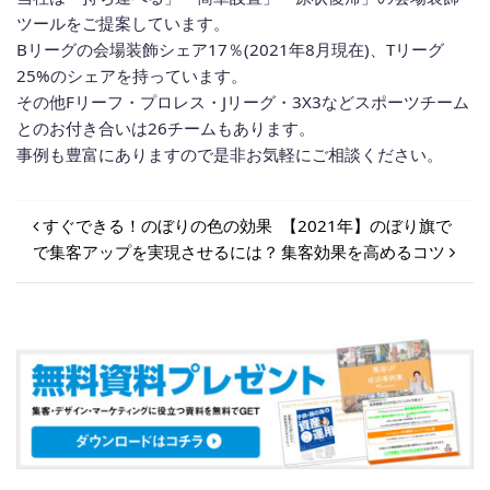
ツールをご提案しています。
Bリーグの会場装飾シェア17％(2021年8月現在)、Tリーグ
25%のシェアを持っています。
その他Fリーフ・プロレス・Jリーグ・3X3などスポーツチーム
とのお付き合いは26チームもあります。
事例も豊富にありますので是非お気軽にご相談ください。
投稿ナビゲーション
すぐできる！のぼりの色の効果
【2021年】のぼり旗で
で集客アップを実現させるには？
集客効果を高めるコツ