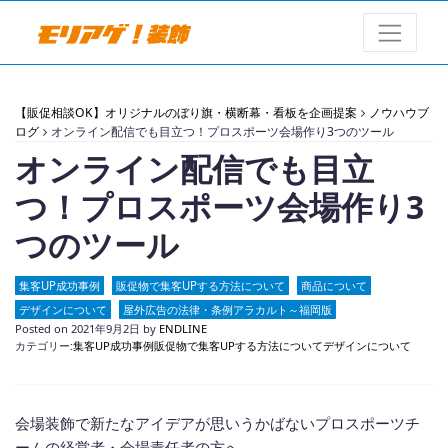
【販促相談OK】オリジナルのぼり旗・横断幕・看板を企画提案
ノウハウブ
ログ
オンライン配信でも目立つ！プロスポーツ会場作り3つのツール
オンライン配信でも目立
つ！プロスポーツ会場作り3
つのツール
集客UP成功事例
販促物で集客UPする方法について
商品について
デザインについて
屋外広告の法律・条例アラカルト～福岡版
Posted on
2021年9月2日
by
ENDLINE
カテゴリー:
集客UP成功事例
販促物で集客UPする方法について
デザインについて
会場装飾で新たなアイデアが思いうかばないプロスポーツチ
ームの経営者・会場責任者の方へ