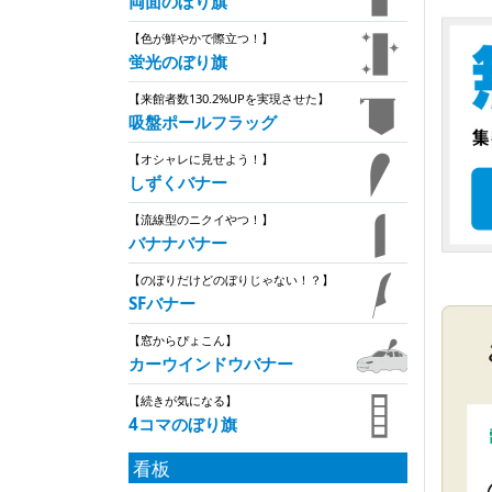
両面のぼり旗
【色が鮮やかで際立つ！】
蛍光のぼり旗
【来館者数130.2%UPを実現させた】
吸盤ポールフラッグ
【オシャレに見せよう！】
しずくバナー
【流線型のニクイやつ！】
バナナバナー
【のぼりだけどのぼりじゃない！？】
SFバナー
【窓からぴょこん】
カーウインドウバナー
【続きが気になる】
4コマのぼり旗
看板