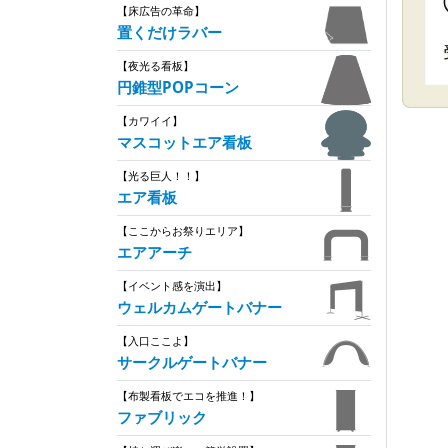
【床広告の革命】
置くだけラバー
【夜光る看板】
円錐型POPコーン
【カワイイ】
マスコットエア看板
【光る巨人！！】
エア看板
【ここからお祭りエリア】
エアアーチ
【イベント感を演出】
ウェルカムゲートバナー
【入口ここよ】
サークルゲートバナー
【布製看板でエコを推進！】
ファブリック