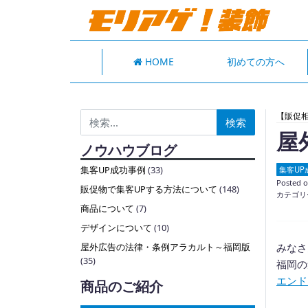
HOME
初めての方へ
検索:
【販促
屋
ノウハウブログ
集客UP成功事例
(33)
集客UP
Posted 
販促物で集客UPする方法について
(148)
カテゴリ
商品について
(7)
デザインについて
(10)
みなさ
屋外広告の法律・条例アラカルト～福岡版
(35)
福岡の
エンド
商品のご紹介