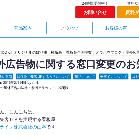
24時間受付中！
無料な
お問い合せ
資料
商品案内
ノウハウ
お客様の声
相談OK】オリジナルのぼり旗・横断幕・看板を企画提案
ノウハウブログ
屋外広
外広告物に関する窓口変更のお
成功事例
販促物で集客UPする方法について
商品について
デザインについて
屋外
on
2016年2月14日
by
山本
ー:
屋外広告の法律・条例アラカルト～福岡版
ん、こんにちは。
集客ＵＰを実現する看板屋
ライン株式会社の山本
です。