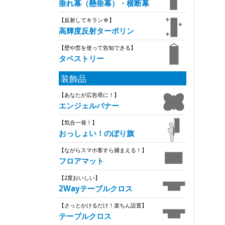
垂れ幕（懸垂幕）・横断幕
【反射してキラン☆】
高輝度反射ターポリン
【壁や窓を使って告知できる】
タペストリー
装飾品
【あなたが広告塔に！】
エンジェルバナー
【気合一発！】
おっしょい！のぼり旗
【ながらスマホ客すら捕まえる！】
フロアマット
【2度おいしい】
2Wayテーブルクロス
【さっとかけるだけ！楽ちん設置】
テーブルクロス