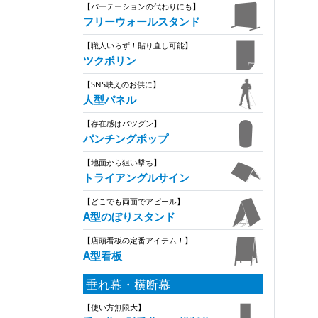
【パーテーションの代わりにも】
フリーウォールスタンド
【職人いらず！貼り直し可能】
ツクポリン
【SNS映えのお供に】
人型パネル
【存在感はバツグン】
パンチングポップ
【地面から狙い撃ち】
トライアングルサイン
【どこでも両面でアピール】
A型のぼりスタンド
【店頭看板の定番アイテム！】
A型看板
垂れ幕・横断幕
【使い方無限大】