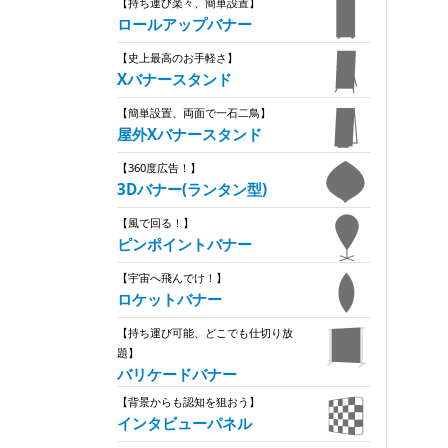
【持ち運び楽々、簡単設置】
ロールアップバナー
【史上最高のお手軽さ】
Xバナースタンド
【簡単設置、両面で一石二鳥】
屋外Xバナースタンド
【360度広告！】
3Dバナー(ランタン型)
【風で回る！】
ピンポイントバナー
【宇宙へ飛んでけ！】
ロケットバナー
【持ち運び可能、どこでも仕切り放
題】
バリケードバナー
【背景からも認知を狙おう】
インタビューパネル