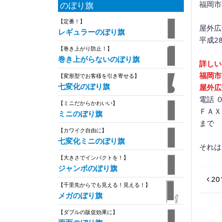
福岡市
のぼり旗
【定番！】
屋外広
レギュラーのぼり旗
平成2
【巻き上がり防止！】
巻き上がらないのぼり旗
詳しい
福岡市
【変形型でお客様を引き寄せる】
七変化のぼり旗
屋外広
電話 
【ミニだからかわいい】
ＦＡＸ
ミニのぼり旗
まで
【カワイク自由に】
七変化ミニのぼり旗
それは
【大きさでインパクトを！】
ジャンボのぼり旗
投
2
【千里先からでも見える！見える！】
メガのぼり旗
【ダブルの販促効果に】