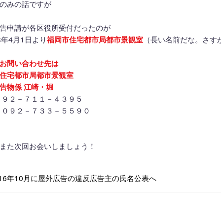
のみの話ですが
告申請が各区役所受付だったのが
8年4月1日より
福岡市住宅都市局都市景観室
（長い名前だな。さす
お問い合わせ先は
住宅都市局
都市景観室
告物係 江崎・堀
０９２－７１１－４３９５
 ０９２－７３３－５５９０
また次回お会いしましょう！
稿ナビゲーション
016年10月に屋外広告の違反広告主の氏名公表へ