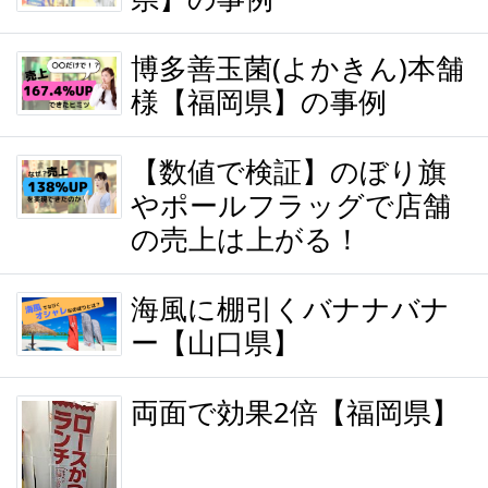
博多善玉菌(よかきん)本舗
様【福岡県】の事例
【数値で検証】のぼり旗
やポールフラッグで店舗
の売上は上がる！
海風に棚引くバナナバナ
ー【山口県】
両面で効果2倍【福岡県】